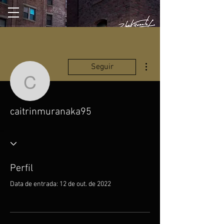
Mais ações
Seguir
caitrinmuranaka95
caitrinmuranaka95
Perfil
Data de entrada: 12 de out. de 2022